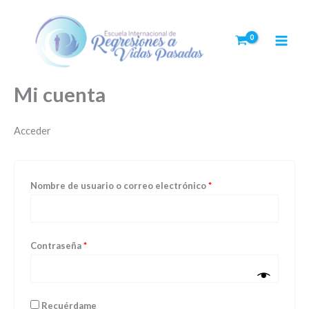
Ir
Obligatorio
Obligatorio
al
contenido
Mi cuenta
Acceder
Nombre de usuario o correo electrónico
*
Contraseña
*
Recuérdame