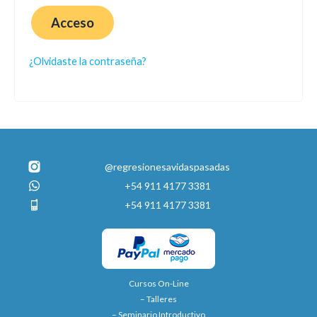
Acceso
¿Olvidaste la contraseña?
@regresionesavidaspasadas
+54 911 4177 3381
+54 911 4177 3381
Cursos On-Line
– Talleres
– Seminario Introductivo