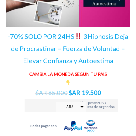
-70% SOLO POR 24HS
3Hipnosis Deja
de Procrastinar – Fuerza de Voluntad –
Elevar Confianza y Autoestima
CAMBIA LA MONEDA SEGÚN TU PAÍS
$AR
65.000
$AR
19.500
Cambia a pesos/USD
si estas en o fuera de Argentina
ARS
USD
Podes pagar con