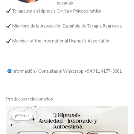
pasadas
Terapeuta en Hipnosis Clínica y Psicosomática
Miembro de la Asociación Española de Terapia Regresiva
Member of the International Hypnosis Association
Información / Consultas al Whatsapp +54 911 4177-3381
Productos relacionados
El
El
precio
precio
¡Oferta!
¡Oferta!
original
actual
era:
es:
$AR 65.000.
$AR 19.500.